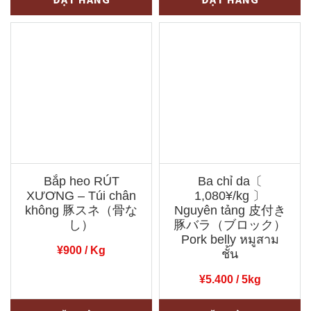
¥398.
dai
lóc
loại
làm
ngon
sạch
~1,4kg〔
nguyên
658¥/con
con
〕
(có
親
đầu)
鳥
ラ
（中
イ
Bắp heo RÚT
Ba chỉ da〔
抜
ギ
XƯƠNG – Túi chân
1,080¥/kg 〕
き）
ョ
không 豚スネ（骨な
Nguyên tảng 皮付き
Chicken
し）
魚
豚バラ（ブロック）
Pork belly หมูสาม
ไก่
số
¥
900
/ Kg
ชั้น
số
lượng
¥
5.400
/ 5kg
lượng
Bắp
Ba