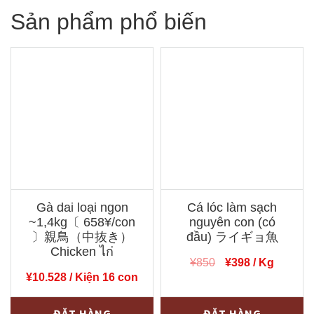
Sản phẩm phổ biến
Gà dai loại ngon
Cá lóc làm sạch
~1,4kg〔 658¥/con
nguyên con (có
〕親鳥（中抜き）
đầu) ライギョ魚
Chicken ไก่
Giá
Giá
¥
850
¥
398
/ Kg
¥
10.528
/ Kiện 16 con
gốc
hiện
là:
tại
Gà
Cá
¥850.
là:
ĐẶT HÀNG
ĐẶT HÀNG