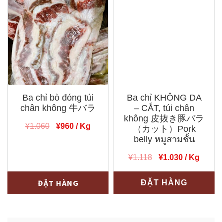
Ba chỉ bò đóng túi
Ba chỉ KHÔNG DA
chân không 牛バラ
– CẮT, túi chân
không 皮抜き豚バラ
Giá
Giá
¥
1.060
¥
960
/ Kg
（カット）Pork
gốc
hiện
belly หมูสามชั้น
là:
tại
Giá
Giá
¥
1.118
¥
1.030
/ Kg
¥1.060.
là:
gốc
hiện
¥960.
Ba
là:
tại
ĐẶT HÀNG
ĐẶT HÀNG
¥1.118.
là:
chỉ
¥1.030.
bò
đóng