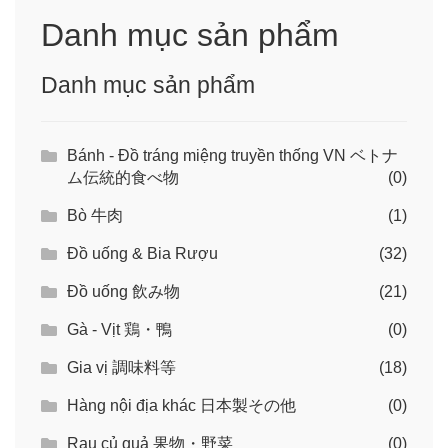
túi
Danh mục sản phẩm
chân
không
Danh mục sản phẩm
牛
バ
Bánh - Đồ tráng miệng truyền thống VN ベトナ
ラ
ム伝統的食べ物
(0)
số
Bò 牛肉
(1)
lượng
Đồ uống & Bia Rượu
(32)
Đồ uống 飲み物
(21)
Gà - Vịt 鶏・鴨
(0)
Gia vị 調味料等
(18)
Hàng nội địa khác 日本製その他
(0)
Rau củ quả 果物・野菜
(0)