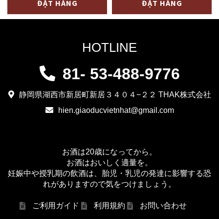
ĐẶT HÀNG
ĐẶT HÀNG
heo
chỉ
RÚT
da〔
XƯƠNG
1,080¥/kg
HOTLINE
-
〕
Túi
Nguyên
81- 53-488-9776
chân
tảng
không
皮
静岡県湖西市新居町新居３４０４−２２ THAK株式会社
豚
付
hien.giaoducvietnhat@gmail.com
ス
き
ネ
豚
（骨
バ
お酒は20歳になってから。
な
ラ
お酒はおいしく適量を。
妊娠中や授乳期の飲酒は、胎児・乳児の発達に影響する恐
し）
（ブ
れがありますので気をつけましょう。
số
ロ
lượng
ッ
ご利用ガイド
利用規約
お問い合わせ
ク）