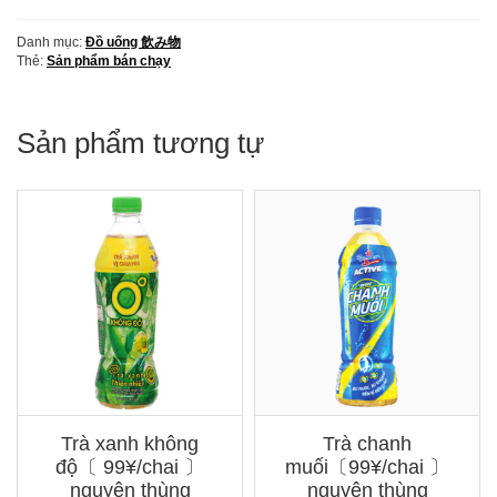
レ
モ
Danh mục:
Đồ uống 飲み物
ン
Thẻ:
Sản phẩm bán chạy
フ
レ
ー
バ
Sản phẩm tương tự
ー
số
lượng
Trà xanh không
Trà chanh
độ〔 99¥/chai 〕
muối〔99¥/chai 〕
nguyên thùng
nguyên thùng