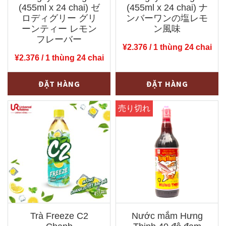
(455ml x 24 chai) ゼ
(455ml x 24 chai) ナ
ロディグリー グリ
ンバーワンの塩レモ
ーンティー レモン
ン風味
フレーバー
¥
2.376
/ 1 thùng 24 chai
¥
2.376
/ 1 thùng 24 chai
Trà
Trà
-
+
-
+
ĐẶT HÀNG
ĐẶT HÀNG
xanh
chanh
không
muối〔99¥/chai
độ〔
〕
99¥/chai
nguyên
〕
thùng
nguyên
(455ml
thùng
x
(455ml
24
x
chai)
Trà Freeze C2
Nước mắm Hưng
24
ナ