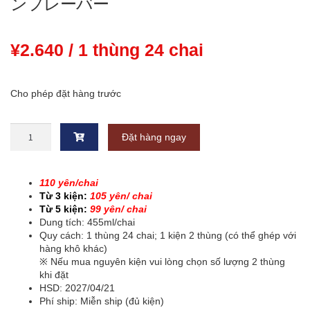
ンフレーバー
¥
2.640
/ 1 thùng 24 chai
Cho phép đặt hàng trước
Trà
Đặt hàng ngay
C2
Hương
Chanh〔
110¥/chai
110 yên/chai
〕
Từ 3 kiện:
105
y
ên/ chai
nguyên
Từ 5 kiện:
99
y
ên/ chai
thùng
Dung tích: 455ml/chai
(455ml
Quy cách: 1 thùng 24 chai; 1 kiện 2 thùng (có thể ghép với
x
hàng khô khác)
24
※ Nếu mua nguyên kiện vui lòng chọn số lượng 2 thùng
chai)
khi đặt
緑
HSD: 2027/04/21
茶
Phí ship: Miễn ship (đủ kiện)