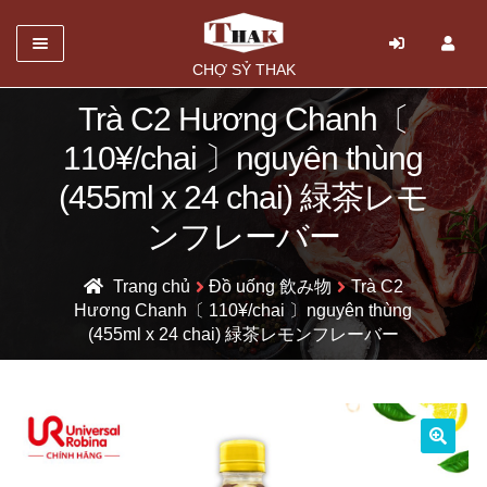
Danh mục
CHỢ SỶ THAK
TRANG CHỦ
Trà C2 Hương Chanh〔
110¥/chai 〕nguyên thùng
Mở
GIỚI THIỆU
rộng
(455ml x 24 chai) 緑茶レモ
SẢN PHẨM
menu
ンフレーバー
con
HỎI ĐÁP
Trang chủ
Đồ uống 飲み物
Trà C2
LIÊN HỆ
Hương Chanh〔 110¥/chai 〕nguyên thùng
(455ml x 24 chai) 緑茶レモンフレーバー
🔍