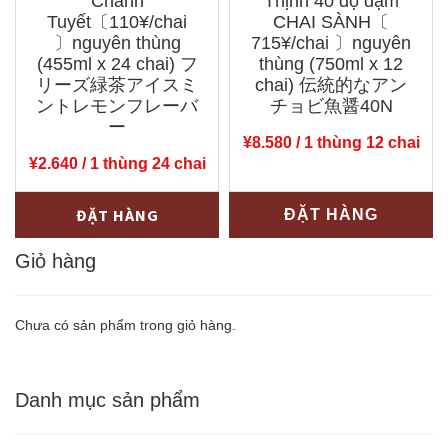
Chanh
Thịnh 40 độ đạm
chai)
ン
Tuyết〔110¥/chai
CHAI SÀNH〔
ゼ
〕nguyên thùng
バ
715¥/chai 〕nguyên
(455ml x 24 chai) フ
thùng (750ml x 12
ロ
ー
リーズ緑茶アイスミ
chai) 伝統的なアン
デ
ワ
ントレモンフレーバ
チョビ魚醤40N
ィ
ー
ン
¥
8.580
/ 1 thùng 12 chai
グ
の
¥
2.640
/ 1 thùng 24 chai
リ
塩
Trà
-
+
ー
レ
ĐẶT HÀNG
ĐẶT HÀNG
Freeze
グ
モ
C2
Giỏ hàng
リ
ン
Chanh
ー
風
Tuyết〔110¥/chai
ン
味
Chưa có sản phẩm trong giỏ hàng.
〕
テ
số
nguyên
ィ
lượng
Danh mục sản phẩm
thùng
ー
(455ml
レ