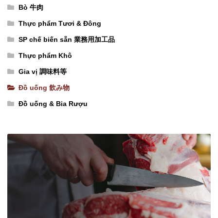
x
モ
Bò 牛肉
24
ン
Thực phẩm Tươi & Đông
chai)
フ
SP chế biến sẵn 業務用加工品
フ
レ
Thực phẩm Khô
リ
ー
ー
Gia vị 調味料等
バ
ズ
Đồ uống 飲み物
ー
緑
số
Đồ uống & Bia Rượu
茶
lượng
ア
イ
ス
ミ
ン
ト
レ