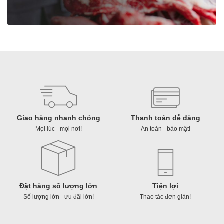
モ
ン
フ
レ
ー
バ
ー
số
lượng
Giao hàng nhanh chóng
Thanh toán dễ dàng
Mọi lúc - mọi nơi!
An toàn - bảo mật!
Đặt hàng số lượng lớn
Tiện lợi
Số lượng lớn - ưu đãi lớn!
Thao tác đơn giản!