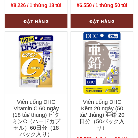
¥
8.226
/ 1 thùng 18 túi
¥
6.550
/ 1 thùng 50 túi
Viên
Viên
-
+
-
+
ĐẶT HÀNG
ĐẶT HÀNG
uống
uống
DHC
DHC
Vitamin
Vitamin
Tổng
C
Hợp
20
60
ngày
ngày
(50
(18
túi/
túi/
thùng)
Viên uống DHC
Viên uống DHC
thùng)
ビ
Vitamin C 60 ngày
Kẽm 20 ngày (50
マ
タ
(18 túi/ thùng) ビタ
túi/ thùng) 亜鉛 20
ル
ミンC（ハードカプ
ミ
日分（50パック入
セル）60日分（18
り）
チ
ン
パック入り）