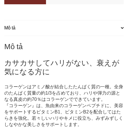
Mô tả
Mô tả
カサカサしてハリがない、衰えが
気になる方に
コラーゲンはアミノ酸が結合したたんぱく質の一種。全身
のたんぱく質量の約1/3を占めており、ハリや弾力の源と
なる真皮の約70％はコラーゲンでできています。
『コラーゲン』は、魚由来のコラーゲンペプチドに、美容
をサポートするビタミンB1、ビタミンB2を配合してはた
らきを強化。若々しいハリやキメに役立ち、みずみずしく
しなやかな美しさをサポートします。