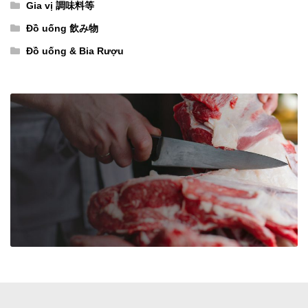
số
C（ハ
（50
Gia vị 調味料等
lượng
ー
パ
Đồ uống 飲み物
ド
ッ
Đồ uống & Bia Rượu
カ
ク
プ
入
セ
り）
ル）
số
60
lượng
日
分
（18
パ
ッ
ク
入
り）