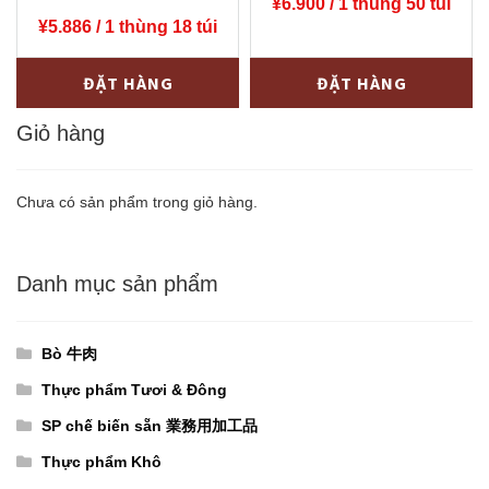
ビ
C（ハ
¥
6.900
/ 1 thùng 50 túi
¥
5.886
/ 1 thùng 18 túi
タ
ー
ミ
ド
Viên
Viên
-
+
-
+
ĐẶT HÀNG
ĐẶT HÀNG
ン
カ
uống
uống
60
プ
DHC
Giỏ hàng
DHC
日
セ
Vitamin
Kẽm
分
ル）
C
20
Chưa có sản phẩm trong giỏ hàng.
（18
20
60
ngày
パ
日
ngày
(50
ッ
分
Danh mục sản phẩm
(18
túi/
ク
（50
túi/
thùng)
入
パ
thùng)
亜
Bò 牛肉
り）
ッ
ビ
鉛
Thực phẩm Tươi & Đông
số
ク
タ
20
SP chế biến sẵn 業務用加工品
lượng
入
ミ
日
り）
Thực phẩm Khô
ン
分