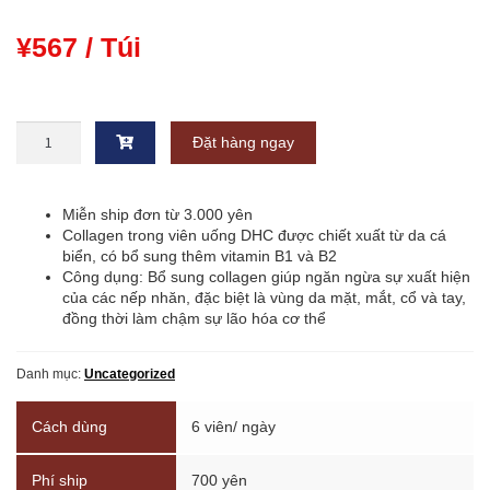
¥
567
/ Túi
Viên
Đặt hàng ngay
uống
DHC
Collagen
20
Miễn ship đơn từ 3.000 yên
ngày
Collagen trong viên uống DHC được chiết xuất từ da cá
コ
biển, có bổ sung thêm vitamin B1 và B2
ラ
Công dụng: Bổ sung collagen giúp ngăn ngừa sự xuất hiện
ー
của các nếp nhăn, đặc biệt là vùng da mặt, mắt, cổ và tay,
ゲ
đồng thời làm chậm sự lão hóa cơ thể
ン
20
Danh mục:
Uncategorized
日
分
số
Cách dùng
6 viên/ ngày
lượng
Phí ship
700 yên