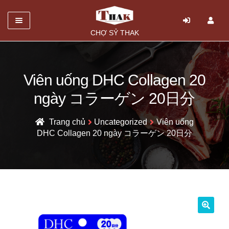
Danh mục
CHỢ SỶ THAK
TRANG CHỦ
Mở
GIỚI THIỆU
Viên uống DHC Collagen 20
rộng
ngày コラーゲン 20日分
SẢN PHẨM
menu
con
HỎI ĐÁP
Trang chủ
Uncategorized
Viên uống
DHC Collagen 20 ngày コラーゲン 20日分
LIÊN HỆ
🔍