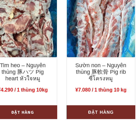
Tim heo – Nguyên
Sườn non – Nguyên
thùng 豚ハツ Pig
thùng 豚軟骨 Pig rib
heart หัวใจหมู
ซี่โครงหมู
¥
4.290
/ 1 thùng 10kg
¥
7.080
/ 1 thùng 10 kg
+
ĐẶT HÀNG
ĐẶT HÀNG
yên