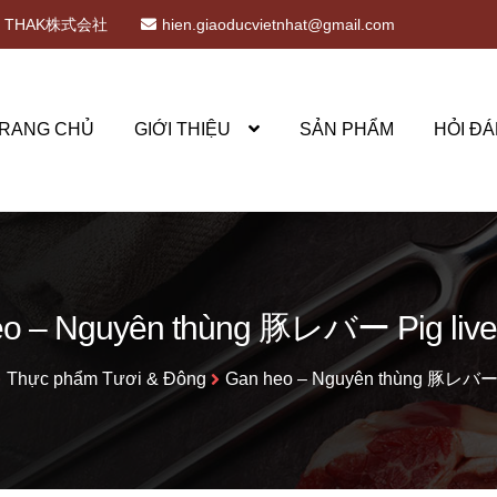
THAK株式会社
hien.giaoducvietnhat@gmail.com
RANG CHỦ
GIỚI THIỆU
SẢN PHẨM
HỎI ĐÁ
o – Nguyên thùng 豚レバー Pig liver
Thực phẩm Tươi & Đông
Gan heo – Nguyên thùng 豚レバー Pi