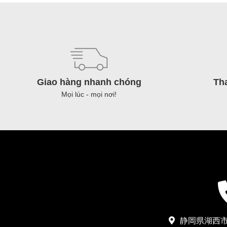
móng
豚
足
Pig
hoof
กีบ
Giao hàng nhanh chóng
Th
หมู
Mọi lúc - mọi nơi!
số
lượng
静岡県湖西市