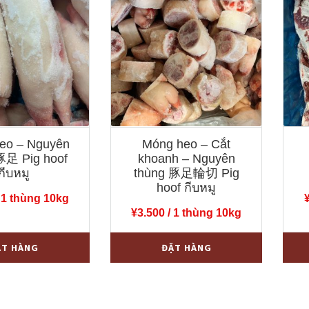
eo – Nguyên
Móng heo – Cắt
豚足 Pig hoof
khoanh – Nguyên
กีบหมู
thùng 豚足輪切 Pig
hoof กีบหมู
 1 thùng 10kg
¥
3.500
/ 1 thùng 10kg
Móng
Tim
+
-
+
-
ẶT HÀNG
ĐẶT HÀNG
heo
heo
-
-
Cắt
Ngu