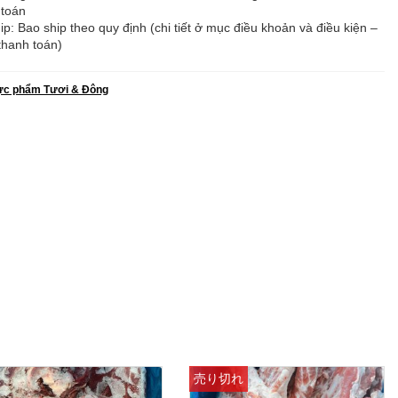
 toán
ip: Bao ship theo quy định (chi tiết ở mục điều khoản và điều kiện –
thanh toán)
ực phẩm Tươi & Đông