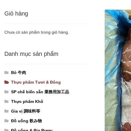
Giỏ hàng
Chưa có sản phẩm trong giỏ hàng.
Danh mục sản phẩm
Bò 牛肉
Thực phẩm Tươi & Đông
SP chế biến sẵn 業務用加工品
Thực phẩm Khô
Gia vị 調味料等
Đồ uống 飲み物
Đồ uống & Bia Rượu