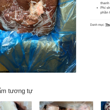
lượng
thanh
Phí sh
phần 
Danh mục:
Th
ẩm tương tự