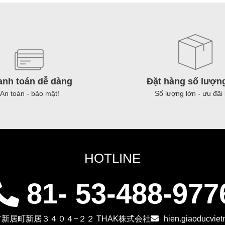
khoanh
thù
-
豚
Nguyên
ハ
thùng
ツ
豚
Pig
足
hear
anh toán dễ dàng
Đặt hàng số lượn
輪
หัวใ
An toàn - bảo mật!
Số lượng lớn - ưu đãi 
切
หมู
Pig
số
hoof
lượ
กีบ
HOTLINE
หมู
số
81- 53-488-977
lượng
新居町新居３４０４−２２ THAK株式会社
hien.giaoducvie