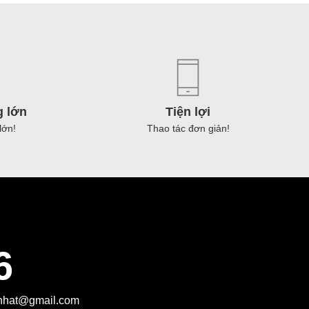
ng
t
g lớn
Tiện lợi
จ
lớn!
Thao tác đơn giản!
ng
6
tnhat@gmail.com