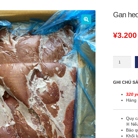
Gan heo
🔍
¥
3.200
Gan
heo
-
Nguyên
thùng
GHI CHÚ S
豚
レ
320 y
バ
Hàng 
ー
Pig
liver
Quy cá
ตับ
※ Nếu
หมู
Bảo q
số
Khối l