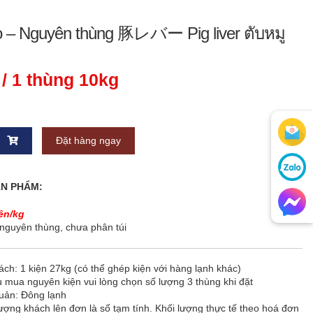
 – Nguyên thùng 豚レバー Pig liver ตับหมู
/ 1 thùng 10kg
Đặt hàng ngay
ẢN PHẨM:
ên/kg
nguyên thùng, chưa phân túi
ch: 1 kiện 27kg (có thể ghép kiện với hàng lạnh khác)
 mua nguyên kiện vui lòng chọn số lượng 3 thùng khi đặt
uản: Đông lạnh
ượng khách lên đơn là số tạm tính. Khối lượng thực tế theo hoá đơn