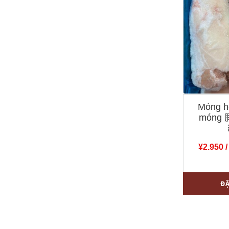
Móng h
móng 
¥
2.950
/
Móng
-
Đ
heo
-
Nguyên