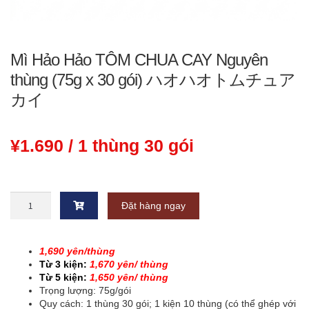
Mì Hảo Hảo TÔM CHUA CAY Nguyên
thùng (75g x 30 gói) ハオハオトムチュア
カイ
¥
1.690
/ 1 thùng 30 gói
Mì
Đặt hàng ngay
Hảo
Hảo
TÔM
CHUA
1,690 yên/thùng
CAY
Từ 3 kiện:
1,670
y
ên/ thùng
Nguyên
Từ 5 kiện:
1,650
y
ên/ thùng
thùng
Trọng lượng: 75g/gói
(75g
Quy cách: 1 thùng 30 gói; 1 kiện 10 thùng (có thể ghép với