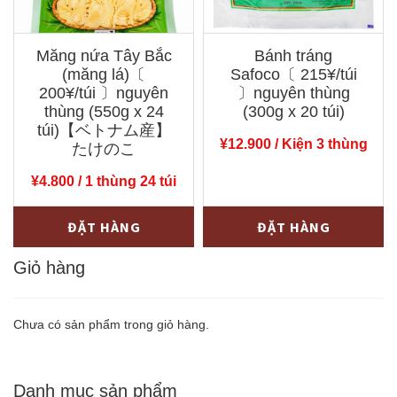
thùng
(300g
(100g
x
Măng nứa Tây Bắc
Bánh tráng
x
50
(măng lá)〔
Safoco〔 215¥/túi
72
gói)
200¥/túi 〕nguyên
〕nguyên thùng
hũ)
thùng (550g x 24
【ベ
(300g x 20 túi)
túi)【ベトナム産】
【ベ
ト
¥
12.900
/ Kiện 3 thùng
たけのこ
ト
ナ
¥
4.800
/ 1 thùng 24 túi
ナ
ム
ム
産】
Măng
Bánh
-
+
-
+
ĐẶT HÀNG
ĐẶT HÀNG
産】
ブ
nứa
tráng
調
ン・
Tây
Giỏ hàng
Safoco〔
味
ボ
Bắc
215¥/túi
料
ー・
(măng
〕
Chưa có sản phẩm trong giỏ hàng.
（サ
フ
lá)
nguyên
テ
ェ
〔
thùng
ー
の
Danh mục sản phẩm
200¥/túi
(300g