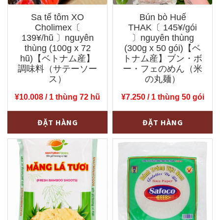
Sa tế tôm XO
Bún bò Huế
Cholimex〔
THAK〔 145¥/gói
139¥/hũ 〕nguyên
〕nguyên thùng
thùng (100g x 72
(300g x 50 gói)【ベ
hũ)【ベトナム産】
トナム産】ブン・ボ
調味料（サテーソー
ー・フェのめん（米
ス）
の丸麺）
¥
10.008
/ 1 thùng 72 hũ
¥
7.250
/ 1 thùng 50 gói
Sa
Bún
-
+
-
+
ĐẶT HÀNG
ĐẶT HÀNG
tế
bò
tôm
Huế
XO
THAK〔
Cholimex〔
145¥/gói
139¥/hũ
〕
〕
nguyên
nguyên
thùng