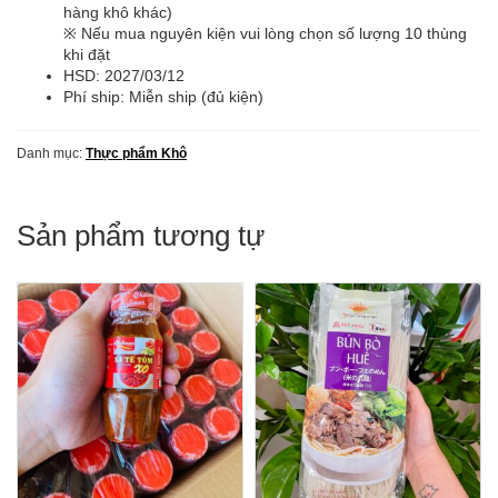
x
hàng khô khác)
30
※ Nếu mua nguyên kiện vui lòng chọn số lượng 10 thùng
gói)
khi đặt
ハ
HSD:
2027/03/12
オ
Phí ship: Miễn ship (đủ kiện)
ハ
オ
Danh mục:
Thực phẩm Khô
ト
ム
チ
ュ
Sản phẩm tương tự
ア
カ
イ
số
lượng