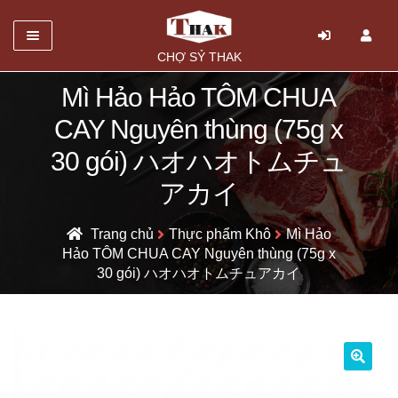
Danh mục
CHỢ SỶ THAK
TRANG CHỦ
Mì Hảo Hảo TÔM CHUA
CAY Nguyên thùng (75g x
Mở
GIỚI THIỆU
rộng
30 gói) ハオハオトムチュ
SẢN PHẨM
menu
アカイ
con
HỎI ĐÁP
Trang chủ
Thực phẩm Khô
Mì Hảo
LIÊN HỆ
Hảo TÔM CHUA CAY Nguyên thùng (75g x
30 gói) ハオハオトムチュアカイ
🔍