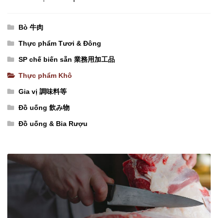
ソ
め
〕
x
ー
ん
nguyên
20
Bò 牛肉
ス）
（米
thùng
túi)
Thực phẩm Tươi & Đông
số
の
(550g
số
SP chế biến sẵn 業務用加工品
lượng
丸
x
lượng
麺）
Thực phẩm Khô
24
số
túi)
Gia vị 調味料等
lượng
【ベ
Đồ uống 飲み物
ト
Đồ uống & Bia Rượu
ナ
ム
産】
た
け
の
こ