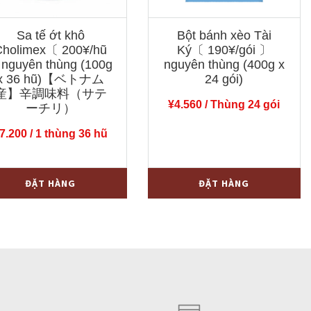
Sa tế ớt khô
Bột bánh xèo Tài
Cholimex〔 200¥/hũ
Ký〔 190¥/gói 〕
nguyên thùng (100g
nguyên thùng (400g x
x 36 hũ)【ベトナム
24 gói)
産】辛調味料（サテ
¥
4.560
/ Thùng 24 gói
ーチリ）
7.200
/ 1 thùng 36 hũ
Bột
+
-
+
ĐẶT HÀNG
ĐẶT HÀNG
bánh
xèo
Tài
limex〔
Ký〔
¥/hũ
190¥/gói
〕