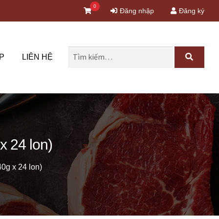
0
Đăng nhập
Đăng ký
Tìm
P
LIÊN HỆ
kiếm
cho:
x 24 lon)
0g x 24 lon)