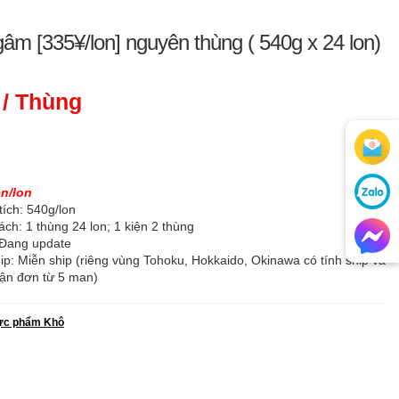
âm [335¥/lon] nguyên thùng ( 540g x 24 lon)
/ Thùng
n/lon
tích: 540g/lon
ch: 1 thùng 24 lon; 1 kiện 2 thùng
Đang update
ip: Miễn ship (riêng vùng Tohoku, Hokkaido, Okinawa có tính ship và
hận đơn từ 5 man)
ực phẩm Khô