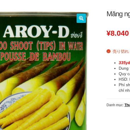
Măng ng
🔍
¥
8.040
売り切れ
335yê
Dung 
Quy cá
HSD: 
Phí sh
chỉ n
Danh mục:
Th