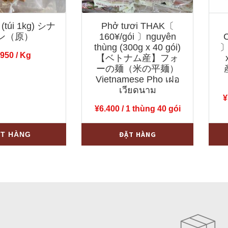
 (túi 1kg) シナ
Phở tươi THAK〔
ン（原）
160¥/gói 〕nguyên
thùng (300g x 40 gói)
〕
.950
/ Kg
【ベトナム産】フォ
ーの麺（米の平麺）
Vietnamese Pho เฝอ
เวียดนาม
¥
¥
6.400
/ 1 thùng 40 gói
Phở
Sa
-
+
-
ĐẶT HÀNG
T HÀNG
tươi
tế
THAK〔
ớt
160¥/gói
khô
〕
Cho
nguyên
200
thùng
〕