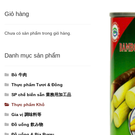
Giỏ hàng
Chưa có sản phẩm trong giỏ hàng.
Danh mục sản phẩm
Bò 牛肉
Thực phẩm Tươi & Đông
SP chế biến sẵn 業務用加工品
Thực phẩm Khô
Gia vị 調味料等
Đồ uống 飲み物
Đồ uống & Bia Rượu