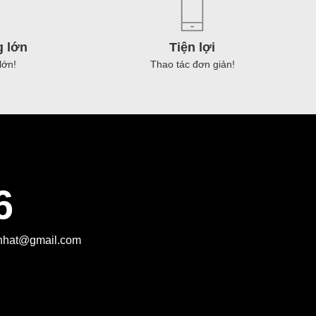
yên
nguyên
ng
thùng
0g
(400g
g lớn
Tiện lợi
x
lớn!
Thao tác đơn giản!
24
gói)
ベ
số
lượng
6
】
tnhat@gmail.com
サ