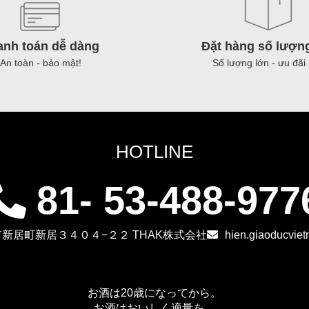
(300g
ngu
x
thù
40
(10
anh toán dễ dàng
Đặt hàng số lượn
gói)
x
An toàn - bảo mật!
Số lượng lớn - ưu đãi 
【ベ
36
ト
hũ)
ナ
【
ム
ト
HOTLINE
産】
ナ
フ
ム
81- 53-488-977
ォ
産
ー
辛
の
調
新居町新居３４０４−２２ THAK株式会社
hien.giaoducvie
麺
味
（米
料
の
（
お酒は20歳になってから。
お酒はおいしく適量を。