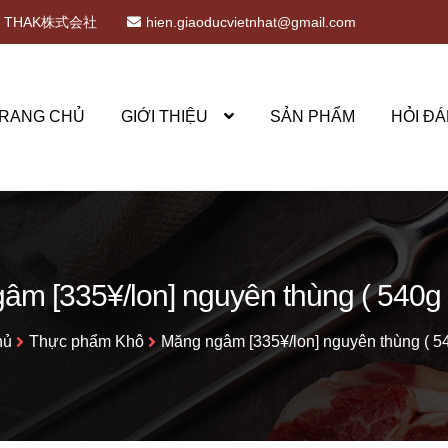
THAK株式会社
hien.giaoducvietnhat@gmail.com
RANG CHỦ
GIỚI THIỆU
SẢN PHẨM
HỎI ĐÁ
m [335¥/lon] nguyên thùng ( 540g 
hủ
Thực phẩm Khô
Măng ngâm [335¥/lon] nguyên thùng ( 54