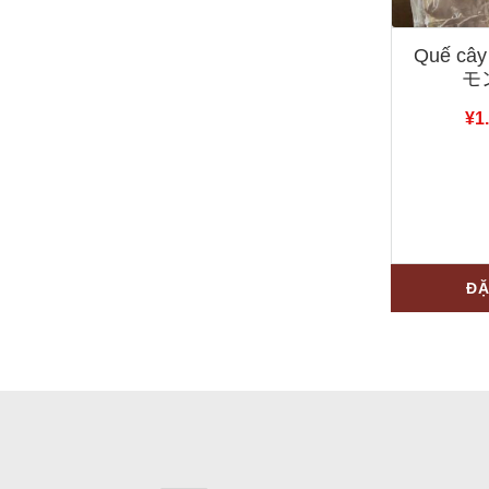
Quế cây
モ
¥
1
ĐẶ