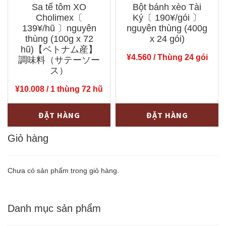
Sa tế tôm XO
Bột bánh xèo Tài
x
50
Cholimex〔
Ký〔 190¥/gói 〕
24
gói)
139¥/hũ 〕nguyên
nguyên thùng (400g
gói)
thùng (100g x 72
【ベ
x 24 gói)
hũ)【ベトナム産】
số
ト
¥
4.560
/ Thùng 24 gói
調味料（サテーソー
lượng
ナ
ス）
ム
¥
10.008
/ 1 thùng 72 hũ
産】
Sa
ブ
Bột
-
+
-
+
ĐẶT HÀNG
ĐẶT HÀNG
tế
ン・
bánh
tôm
Giỏ hàng
ボ
xèo
XO
ー・
Tài
Cholimex〔
フ
Ký〔
Chưa có sản phẩm trong giỏ hàng.
139¥/hũ
ェ
190¥/gói
〕
の
〕
Danh mục sản phẩm
nguyên
め
nguyên
thùng
ん
thùng