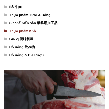
(100g
（米
(400g
Bò 牛肉
x
の
x
Thực phẩm Tươi & Đông
72
丸
24
SP chế biến sẵn 業務用加工品
hũ)
麺）
gói)
Thực phẩm Khô
【ベ
số
số
ト
lượng
lượng
Gia vị 調味料等
ナ
Đồ uống 飲み物
ム
Đồ uống & Bia Rượu
産】
調
味
料
（サ
テ
ー
ソ