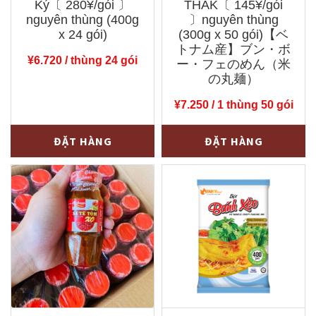
Ký〔 280¥/gói 〕
THAK〔 145¥/gói
nguyên thùng (400g
〕nguyên thùng
x 24 gói)
(300g x 50 gói)【ベ
トナム産】ブン・ボ
¥
6.720
/ thùng 24 gói
ー・フェのめん（米
の丸麺）
¥
7.250
/ 1 thùng 50 gói
Bột
Bún
-
+
-
+
ĐẶT HÀNG
ĐẶT HÀNG
bánh
bò
cuốn
Huế
Tài
THAK〔
Ký〔
145¥/gói
280¥/gói
〕
〕
nguyên
nguyên
thùng
thùng
(300g
(400g
x