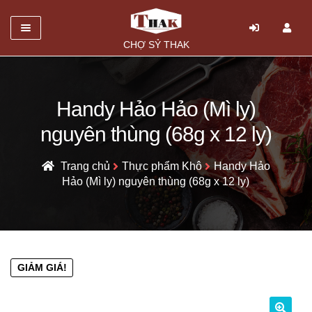
Danh mục
CHỢ SỶ THAK
TRANG CHỦ
Mở
GIỚI THIỆU
Handy Hảo Hảo (Mì ly)
rộng
nguyên thùng (68g x 12 ly)
SẢN PHẨM
menu
con
HỎI ĐÁP
Trang chủ
Thực phẩm Khô
Handy Hảo
Hảo (Mì ly) nguyên thùng (68g x 12 ly)
LIÊN HỆ
GIẢM GIÁ!