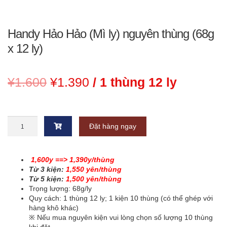
Handy Hảo Hảo (Mì ly) nguyên thùng (68g
x 12 ly)
Giá
Giá
¥
1.600
¥
1.390
/ 1 thùng 12 ly
gốc
hiện
là:
tại
Handy
Đặt hàng ngay
Hảo
¥1.600.
là:
Hảo
(Mì
¥1.390.
ly)
1,600y ==> 1,390y/thùng
nguyên
Từ 3 kiện:
1,550 yên/thùng
thùng
Từ 5 kiện:
1,500 yên/thùng
(68g
Trọng lượng: 68g/ly
x
Quy cách: 1 thùng 12 ly; 1 kiện 10 thùng (có thể ghép với
12
hàng khô khác)
ly)
※ Nếu mua nguyên kiện vui lòng chọn số lượng 10 thùng
số
khi đặt