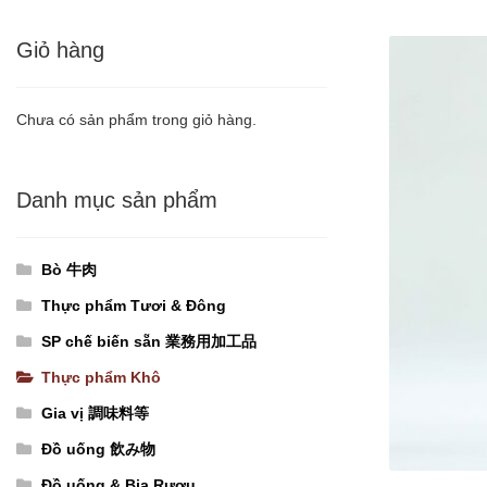
Giỏ hàng
Chưa có sản phẩm trong giỏ hàng.
Danh mục sản phẩm
Bò 牛肉
Thực phẩm Tươi & Đông
SP chế biến sẵn 業務用加工品
Thực phẩm Khô
Gia vị 調味料等
Đồ uống 飲み物
Đồ uống & Bia Rượu