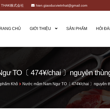
THAK株式会社
hien.giaoducvietnhat@gmail.com
RANG CHỦ
GIỚI THIỆU
SẢN PHẨM
HỎI ĐÁ
ư TO〔 474¥/chai 〕nguyên thùng (
 phẩm Khô
Nước mắm Nam Ngư TO〔 474¥/chai 〕nguyên thùn