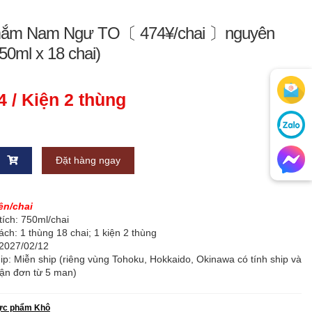
ắm Nam Ngư TO〔 474¥/chai 〕nguyên
50ml x 18 chai)
4
/ Kiện 2 thùng
Đặt hàng ngay
ên/chai
tích: 750ml/chai
ch: 1 thùng 18 chai; 1 kiện 2 thùng
2027/02/12
ip: Miễn ship (riêng vùng Tohoku, Hokkaido, Okinawa có tính ship và
hận đơn từ 5 man)
ực phẩm Khô