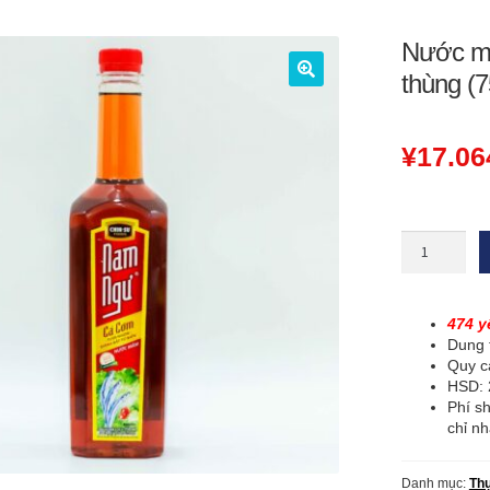
Nước m
thùng (7
🔍
¥
17.06
Nước
mắm
Nam
Ngư
TO〔
474 y
474¥/chai
Dung 
〕
Quy cá
nguyên
HSD:
thùng
Phí sh
(750ml
chỉ n
x
18
Danh mục:
Th
chai)