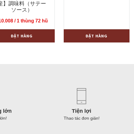
gốc
hiện
産】調味料（サテー
là:
tại
ソース）
¥4.650.
là:
10.008
/ 1 thùng 72 hũ
¥3.550.
Hạt
+
-
+
ĐẶT HÀNG
ĐẶT HÀNG
mắc
khén
(túi
limex〔
1kg)
¥/hũ
số
lượng
yên
ng
0g
g lớn
Tiện lợi
lớn!
Thao tác đơn giản!