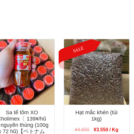
Sa tế tôm XO
Hạt mắc khén (túi
Cholimex〔 139¥/hũ
1kg)
nguyên thùng (100g
Giá
Giá
¥
4.650
¥
3.550
/ Kg
x 72 hũ)【ベトナム