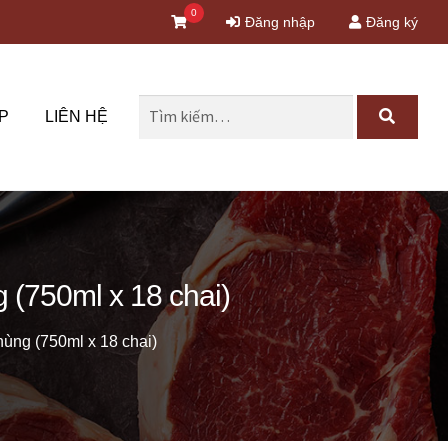
0
Đăng nhập
Đăng ký
Tìm
P
LIÊN HỆ
kiếm
cho:
750ml x 18 chai)
g (750ml x 18 chai)