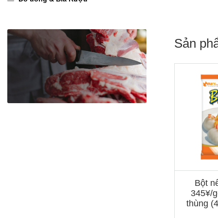
Sản ph
Bột n
345¥/
thùng (4