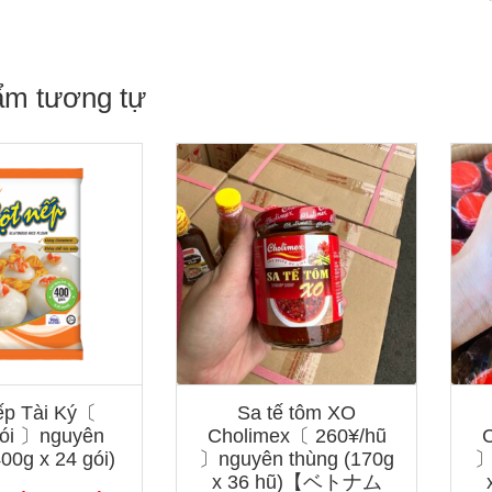
số
lượng
ẩm tương tự
ếp Tài Ký〔
Sa tế tôm XO
gói 〕nguyên
Cholimex〔 260¥/hũ
00g x 24 gói)
〕nguyên thùng (170g
〕
x 36 hũ)【ベトナム