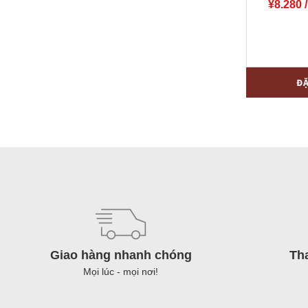
¥
8.280
/
Bột
-
Đ
nếp
Tài
Ký〔
345¥/gói
〕
nguyên
thùng
(400g
x
Giao hàng nhanh chóng
Th
24
Mọi lúc - mọi nơi!
gói)
số