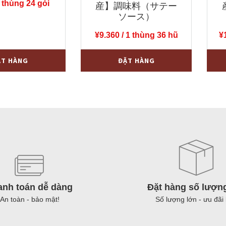
 thùng 24 gói
産】調味料（サテー
ソース）
¥
9.360
/ 1 thùng 36 hũ
¥
Sa
Sa
+
-
+
-
ẶT HÀNG
ĐẶT HÀNG
tế
tế
tôm
tôm
XO
XO
Cholimex〔
Cho
260¥/hũ
139
〕
〕
nguyên
ngu
thùng
thù
(170g
(10
anh toán dễ dàng
Đặt hàng số lượn
x
x
An toàn - bảo mật!
Số lượng lớn - ưu đãi 
36
72
hũ)
hũ)