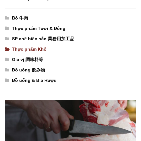
チ
(300g
リ）
x
Bò 牛肉
số
50
Thực phẩm Tươi & Đông
lượng
gói)
SP chế biến sẵn 業務用加工品
【ベ
Thực phẩm Khô
ト
ナ
Gia vị 調味料等
ム
Đồ uống 飲み物
産】
Đồ uống & Bia Rượu
ブ
ン・
ボ
ー・
フ
ェ
の