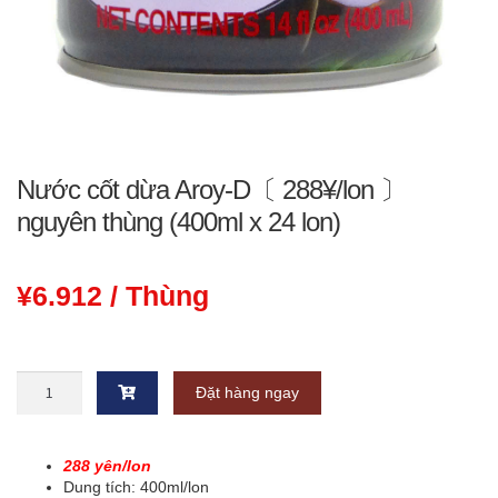
Nước cốt dừa Aroy-D〔 288¥/lon 〕
nguyên thùng (400ml x 24 lon)
¥
6.912
/ Thùng
Nước
Đặt hàng ngay
cốt
dừa
Aroy-
D〔
288 yên/lon
288¥/lon
Dung tích: 400ml/lon