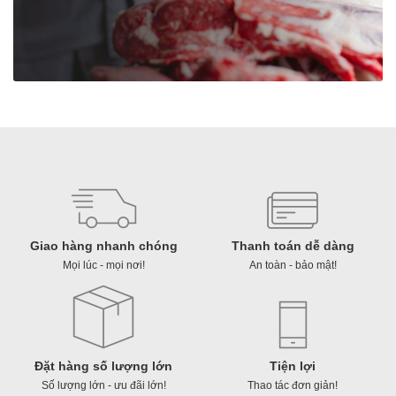
め
ん
（米
の
丸
麺）
số
lượng
Giao hàng nhanh chóng
Thanh toán dễ dàng
Mọi lúc - mọi nơi!
An toàn - bảo mật!
Đặt hàng số lượng lớn
Tiện lợi
Số lượng lớn - ưu đãi lớn!
Thao tác đơn giản!