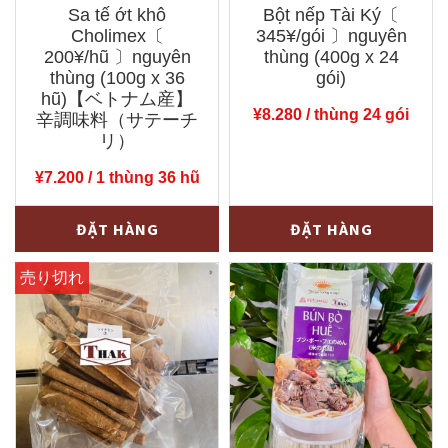
Sa tế ớt khô
Bột nếp Tài Ký〔
Cholimex〔
345¥/gói 〕nguyên
200¥/hũ 〕nguyên
thùng (400g x 24
thùng (100g x 36
gói)
hũ)【ベトナム産】
¥
8.280
/ thùng 24 gói
辛調味料（サテーチ
リ）
¥
7.200
/ 1 thùng 36 hũ
Sa
Bột
-
+
-
+
ĐẶT HÀNG
ĐẶT HÀNG
tế
nếp
ớt
Tài
khô
Ký〔
Cholimex〔
345¥/gói
200¥/hũ
〕
〕
nguyên
nguyên
thùng
thùng
(400g