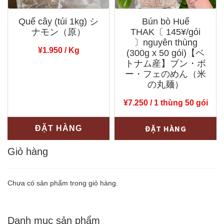
(100g
x
Quế cây (túi 1kg) シ
Bún bò Huế
x
24
ナモン（原）
THAK〔 145¥/gói
36
gói)
〕nguyên thùng
¥
1.950
/ Kg
hũ)
số
(300g x 50 gói)【ベ
トナム産】ブン・ボ
【ベ
lượng
ー・フェのめん（米
ト
の丸麺）
ナ
¥
7.250
/ 1 thùng 50 gói
ム
産】
Bún
-
+
ĐẶT HÀNG
ĐẶT HÀNG
辛
bò
調
Giỏ hàng
Huế
味
THAK〔
料
145¥/gói
Chưa có sản phẩm trong giỏ hàng.
（サ
〕
テ
nguyên
Danh mục sản phẩm
ー
thùng