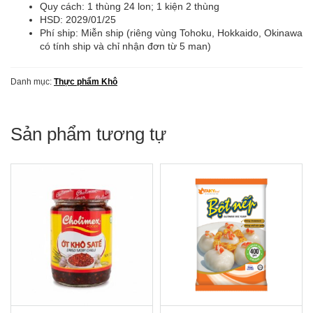
〕
Quy cách: 1 thùng 24 lon; 1 kiện 2 thùng
nguyên
HSD: 2029/01/25
thùng
Phí ship: Miễn ship (riêng vùng Tohoku, Hokkaido, Okinawa
(400ml
có tính ship và chỉ nhận đơn từ 5 man)
x
24
Danh mục:
Thực phẩm Khô
lon)
số
lượng
Sản phẩm tương tự