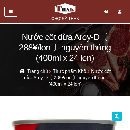
Danh mục
CHỢ SỶ THAK
TRANG CHỦ
Nước cốt dừa Aroy-D〔
Mở
GIỚI THIỆU
288¥/lon 〕nguyên thùng
rộng
SẢN PHẨM
(400ml x 24 lon)
menu
con
HỎI ĐÁP
Trang chủ
Thực phẩm Khô
Nước cốt
dừa Aroy-D〔 288¥/lon 〕nguyên thùng
LIÊN HỆ
(400ml x 24 lon)
🔍