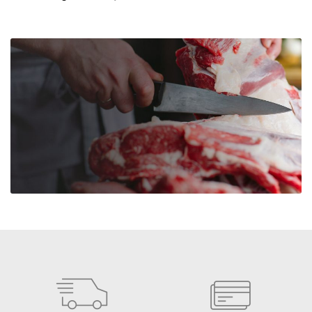
ム
産】
水
戻
し
干
し
た
け
の
こ
số
lượng