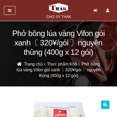
Danh mục
CHỢ SỶ THAK
TRANG CHỦ
Phở bông lúa vàng Vifon gói
Mở
GIỚI THIỆU
xanh〔 320¥/gói 〕nguyên
rộng
SẢN PHẨM
thùng (400g x 12 gói)
menu
con
HỎI ĐÁP
Trang chủ
Thực phẩm Khô
Phở bông
lúa vàng Vifon gói xanh〔 320¥/gói 〕nguyên
LIÊN HỆ
thùng (400g x 12 gói)
🔍