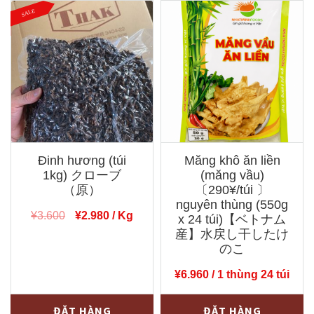
ớt
xèo
khô
Tài
Cholimex〔
Ký〔
200¥/hũ
190¥/gói
〕
〕
nguyên
nguyên
thùng
thùng
(100g
(400g
Đinh hương (túi
Măng khô ăn liền
x
x
1kg) クローブ
(măng vầu)
36
24
（原）
〔290¥/túi 〕
hũ)
gói)
nguyên thùng (550g
Giá
Giá
¥
3.600
¥
2.980
/ Kg
x 24 túi)【ベトナム
【ベ
số
gốc
hiện
産】水戻し干したけ
ト
lượng
là:
tại
のこ
¥3.600.
là:
ナ
¥
6.960
/ 1 thùng 24 túi
¥2.980.
ム
産】
Đinh
Măng
-
+
-
+
ĐẶT HÀNG
ĐẶT HÀNG