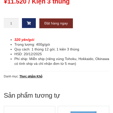
¥
11.520
/ Kiện 3 thùng
Phở
Đặt hàng ngay
bông
lúa
vàng
Vifon
320 yên/gói
gói
Trọng lượng: 400g/gói
xanh〔
Quy cách: 1 thùng 12 gói; 1 kiện 3 thùng
320¥/gói
HSD: 20/12/2025
〕
Phí ship: Miễn ship (riêng vùng Tohoku, Hokkaido, Okinawa
nguyên
có tính ship và chỉ nhận đơn từ 5 man)
thùng
(400g
Danh mục:
Thực phẩm Khô
x
12
gói)
số
Sản phẩm tương tự
lượng