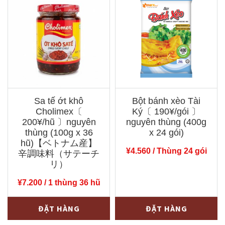
Sa tế ớt khô
Bột bánh xèo Tài
Cholimex〔
Ký〔 190¥/gói 〕
200¥/hũ 〕nguyên
nguyên thùng (400g
thùng (100g x 36
x 24 gói)
hũ)【ベトナム産】
¥
4.560
/ Thùng 24 gói
辛調味料（サテーチ
リ）
¥
7.200
/ 1 thùng 36 hũ
Sa
Bột
-
+
-
+
ĐẶT HÀNG
ĐẶT HÀNG
tế
bánh