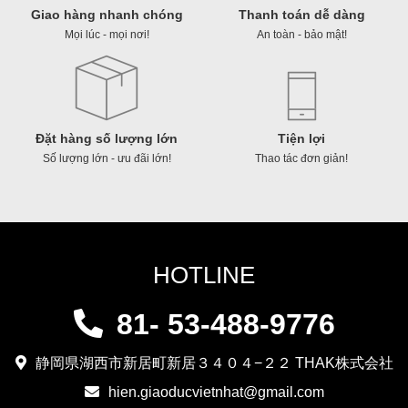
Giao hàng nhanh chóng
Thanh toán dễ dàng
Mọi lúc - mọi nơi!
An toàn - bảo mật!
Đặt hàng số lượng lớn
Tiện lợi
Số lượng lớn - ưu đãi lớn!
Thao tác đơn giản!
HOTLINE
81- 53-488-9776
静岡県湖西市新居町新居３４０４−２２ THAK株式会社
hien.giaoducvietnhat@gmail.com