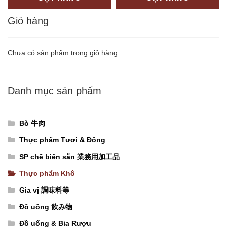
辛
hương
khô
調
(túi
Giỏ hàng
ăn
味
1kg)
liền
料
ク
(măng
Chưa có sản phẩm trong giỏ hàng.
（サ
ロ
vầu)
テ
ー
〔290¥/túi
Danh mục sản phẩm
ー
ブ
〕
チ
（原）
nguyên
リ）
số
thùng
Bò 牛肉
số
lượng
(550g
Thực phẩm Tươi & Đông
lượng
x
SP chế biến sẵn 業務用加工品
24
Thực phẩm Khô
túi)
【ベ
Gia vị 調味料等
ト
Đồ uống 飲み物
ナ
Đồ uống & Bia Rượu