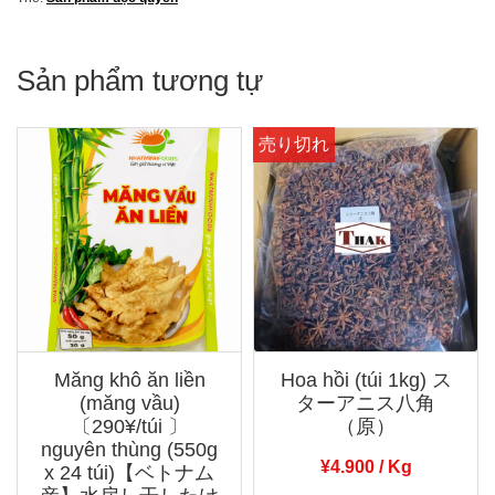
Sản phẩm tương tự
Măng khô ăn liền
Hoa hồi (túi 1kg) ス
(măng vầu)
ターアニス八角
〔290¥/túi 〕
（原）
nguyên thùng (550g
¥
4.900
/ Kg
x 24 túi)【ベトナム