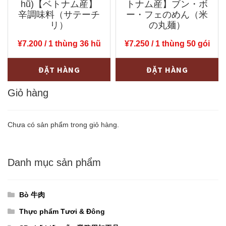
hũ)【ベトナム産】
トナム産】ブン・ボ
túi)
辛調味料（サテーチ
ー・フェのめん（米
【ベ
リ）
の丸麺）
ト
¥
7.200
/ 1 thùng 36 hũ
¥
7.250
/ 1 thùng 50 gói
ナ
ム
Sa
Bún
-
+
-
+
ĐẶT HÀNG
ĐẶT HÀNG
産】
tế
bò
水
ớt
Giỏ hàng
Huế
戻
khô
THAK〔
し
Cholimex〔
145¥/gói
Chưa có sản phẩm trong giỏ hàng.
干
200¥/hũ
〕
し
〕
nguyên
Danh mục sản phẩm
た
nguyên
thùng
け
thùng
(300g
の
(100g
x
Bò 牛肉
こ
x
50
Thực phẩm Tươi & Đông
số
36
gói)