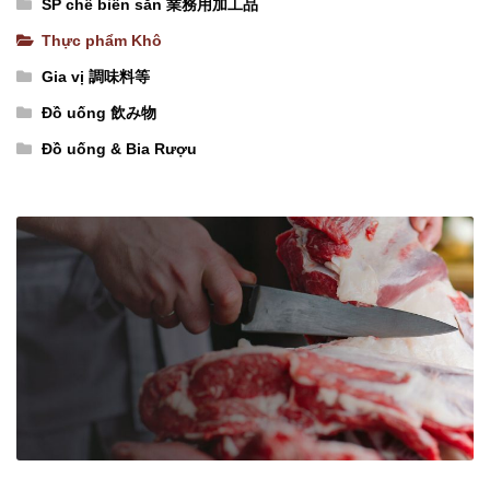
SP chế biến sẵn 業務用加工品
lượng
hũ)
【ベ
Thực phẩm Khô
【ベ
ト
ト
ナ
Gia vị 調味料等
ナ
ム
Đồ uống 飲み物
ム
産】
Đồ uống & Bia Rượu
産】
ブ
辛
ン・
調
ボ
味
ー・
料
フ
（サ
ェ
テ
の
ー
め
チ
ん
リ）
（米
số
の