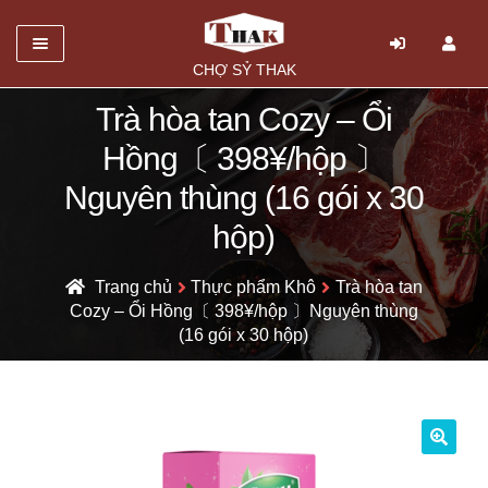
Danh mục
CHỢ SỶ THAK
TRANG CHỦ
Trà hòa tan Cozy – Ổi
Hồng〔 398¥/hộp 〕
Mở
GIỚI THIỆU
rộng
Nguyên thùng (16 gói x 30
SẢN PHẨM
menu
hộp)
con
HỎI ĐÁP
Trang chủ
Thực phẩm Khô
Trà hòa tan
LIÊN HỆ
Cozy – Ổi Hồng〔 398¥/hộp 〕Nguyên thùng
(16 gói x 30 hộp)
🔍