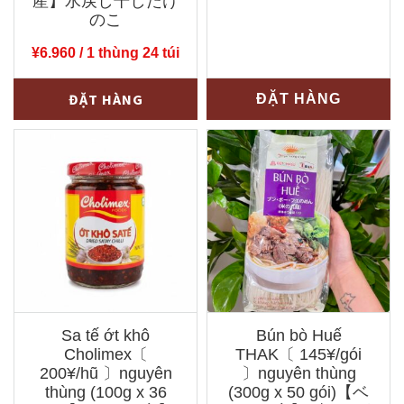
産】水戻し干したけ
のこ
¥
6.960
/ 1 thùng 24 túi
Măng
-
+
ĐẶT HÀNG
ĐẶT HÀNG
khô
ăn
liền
(măng
vầu)
〔290¥/túi
〕
nguyên
thùng
Sa tế ớt khô
Bún bò Huế
(550g
Cholimex〔
THAK〔 145¥/gói
x
200¥/hũ 〕nguyên
〕nguyên thùng
24
thùng (100g x 36
(300g x 50 gói)【ベ