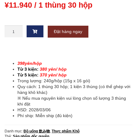
¥
11.940
/ 1 thùng 30 hộp
Trà
Đặt hàng ngay
hòa
tan
Cozy
-
Ổi
Hồng〔
398yên/hộp
398¥/hộp
Từ 3 kiện:
380
y
ên/ hộp
〕
Từ 5 kiện:
370
yên/ hộp
Nguyên
Trọng lượng: 240g/hộp (15g x 16 gói)
thùng
Quy cách: 1 thùng 30 hộp; 1 kiện 3 thùng (có thể ghép với
(16
hàng khô khác)
gói
※ Nếu mua nguyên kiện vui lòng chọn số lượng 3 thùng
x
khi đặt
30
HSD:
2028/03/06
hộp)
Phí ship: Miễn ship (đủ kiện)
số
lượng
Danh mục:
Đồ uống 飲み物
,
Thực phẩm Khô
Thẻ:
Sản phẩm độc quyền