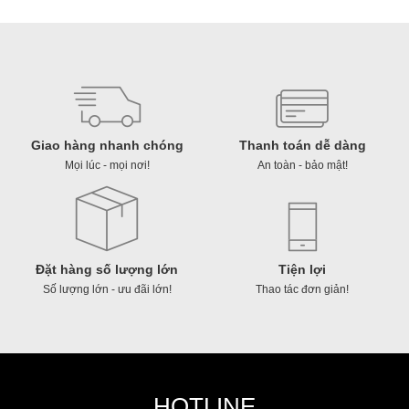
lượng
丸
麺）
số
lượng
Giao hàng nhanh chóng
Thanh toán dễ dàng
Mọi lúc - mọi nơi!
An toàn - bảo mật!
Đặt hàng số lượng lớn
Tiện lợi
Số lượng lớn - ưu đãi lớn!
Thao tác đơn giản!
HOTLINE