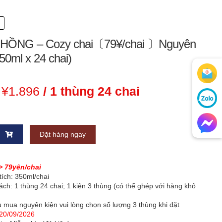
 HỒNG – Cozy chai〔79¥/chai 〕Nguyên
50ml x 24 chai)
Giá
Giá
¥
1.896
/ 1 thùng 24 chai
gốc
hiện
là:
tại
Đặt hàng ngay
¥2.352.
là:
¥1.896.
> 79yên/chai
ai
tích: 350ml/chai
ch: 1 thùng 24 chai; 1 kiện 3 thùng (có thể ghép với hàng khô
 mua nguyên kiện vui lòng chọn số lượng 3 thùng khi đặt
20/09/2026