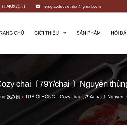
THAK株式会社
hien.giaoducvietnhat@gmail.com
RANG CHỦ
GIỚI THIỆU
SẢN PHẨM
HỎI ĐÁ
zy chai〔79¥/chai 〕Nguyên thùng 
ống 飲み物
TRÀ ỔI HỒNG – Cozy chai〔79¥/chai 〕Nguyên thù