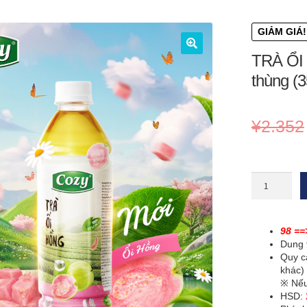
GIẢM GIÁ!
TRÀ ỔI
🔍
thùng (3
¥
2.352
TRÀ
ỔI
HỒNG
-
Cozy
98 ==
chai〔79¥/ch
Dung 
〕
Quy cá
Nguyên
khác)
thùng
※ Nếu
(350ml
HSD: