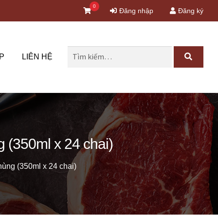
0
Đăng nhập
Đăng ký
Tìm
P
LIÊN HỆ
kiếm
cho:
(350ml x 24 chai)
ng (350ml x 24 chai)