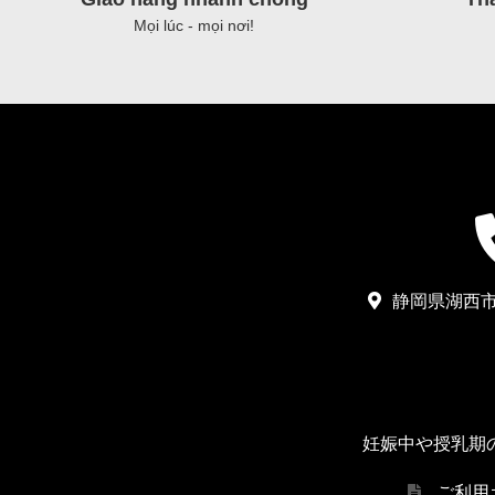
24
Mọi lúc - mọi nơi!
chai)
ゼ
ロ
デ
ィ
グ
リ
ー
グ
静岡県湖西市
リ
ー
ン
テ
妊娠中や授乳期
ィ
ー
ご利用