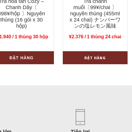
Trà hòa tan Cozy –
Trà chanh
Chanh Dây〔
muối〔99¥/chai 〕
398¥/hộp 〕Nguyên
nguyên thùng (455ml
thùng (16 gói x 30
x 24 chai) ナンバーワ
hộp)
ンの塩レモン風味
1.940
/ 1 thùng 30 hộp
¥
2.376
/ 1 thùng 24 chai
Trà
-
+
ĐẶT HÀNG
ĐẶT HÀNG
chanh
muối〔99¥/chai
〕
nguyên
thùng
(455ml
x
24
chai)
g lớn
Tiện lợi