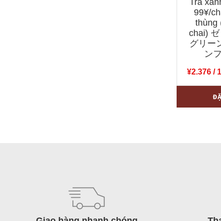
Trà xa
99¥/c
thùng 
chai
グリー
ン
¥
2.376
/ 
Trà
-
Đ
xanh
không
độ〔
99¥/chai
〕
nguyên
thùng
(455ml
x
Giao hàng nhanh chóng
Th