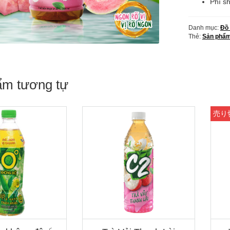
x
Phí sh
24
chai)
Danh mục:
Đồ
số
Thẻ:
Sản phẩm
lượng
ẩm tương tự