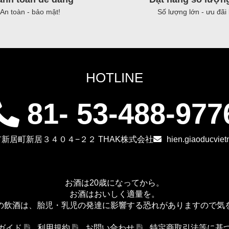
24
An toàn - bảo mật!
Số lượng lớn - ưu đãi 
chai)
ラ
イ
チ
HOTLINE
ジ
ャ
81- 53-488-977
ス
ミ
ン
新居町新居３４０４−２２ THAK株式会社
hien.giaoducvie
テ
ィ
ー
お酒は20歳になってから。
お酒はおいしく適量を。
（清
の飲酒は、胎児・乳児の発達に影響する恐れがありますので気
涼
飲
ガイド
利用規約
お問い合わせ
特定商取引法等に基