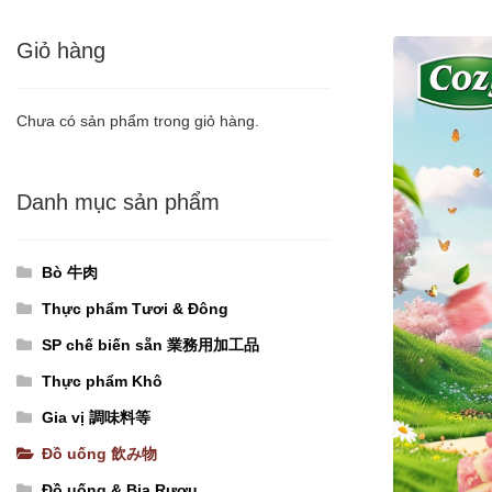
Giỏ hàng
Chưa có sản phẩm trong giỏ hàng.
Danh mục sản phẩm
Bò 牛肉
Thực phẩm Tươi & Đông
SP chế biến sẵn 業務用加工品
Thực phẩm Khô
Gia vị 調味料等
Đồ uống 飲み物
Đồ uống & Bia Rượu