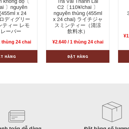
nh không độ〔
Trà Vải Thanh Lài
hai 〕nguyên
C2〔110¥/chai 〕
(455ml x 24
nguyên thùng (455ml
) ゼロディグリー
x 24 chai) ライチジャ
ンティー レモ
スミンティー（清涼
フレーバー
飲料水）
¥
1
1 thùng 24 chai
¥
2.640
/ 1 thùng 24 chai
Trà
+
-
+
ẶT HÀNG
ĐẶT HÀNG
Vải
Thanh
Lài
C2〔110¥/chai
〕
nguyên
thùng
(455ml
x
anh toán dễ dàng
Đặt hàng số lượn