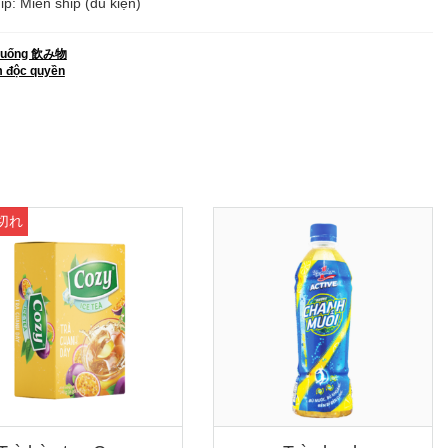
ip: Miễn ship (đủ kiện)
 uống 飲み物
 độc quyền