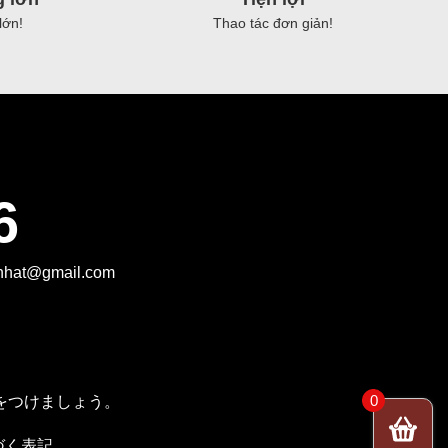
ナ
lớn!
Thao tác đơn giản!
ン
バ
ー
ワ
ン
の
6
塩
レ
モ
tnhat@gmail.com
ン
風
味
số
0
をつけましょう。
lượng
づく表記