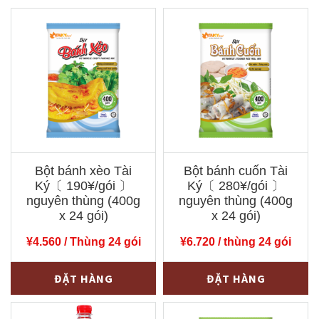
Bột bánh xèo Tài
Bột bánh cuốn Tài
Ký〔 190¥/gói 〕
Ký〔 280¥/gói 〕
nguyên thùng (400g
nguyên thùng (400g
x 24 gói)
x 24 gói)
¥
4.560
/ Thùng 24 gói
¥
6.720
/ thùng 24 gói
Bột
Bột
-
+
-
+
ĐẶT HÀNG
ĐẶT HÀNG
bánh
bánh
xèo
cuốn