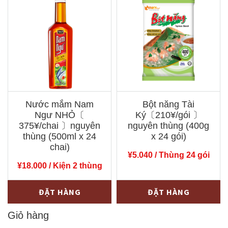
Tài
Tài
Ký〔
Ký〔
190¥/gói
280¥/gói
〕
〕
nguyên
nguyên
thùng
thùng
(400g
(400g
Nước mắm Nam
Bột năng Tài
x
x
Ngư NHỎ〔
Ký〔210¥/gói 〕
24
24
375¥/chai 〕nguyên
nguyên thùng (400g
gói)
thùng (500ml x 24
gói)
x 24 gói)
chai)
số
số
¥
5.040
/ Thùng 24 gói
lượng
lượng
¥
18.000
/ Kiện 2 thùng
Nước
Bột
-
+
-
+
ĐẶT HÀNG
ĐẶT HÀNG
mắm
năng
Nam
Giỏ hàng
Tài