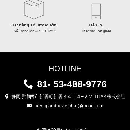
Đặt hàng số lượng lớn
Tiện lợi
Số lượng lớn - ưu đãi lớn!
Thao tác đơn giản!
HOTLINE
81- 53-488-9776
静岡県湖西市新居町新居３４０４−２２ THAK株式会社
hien.giaoducvietnhat@gmail.com