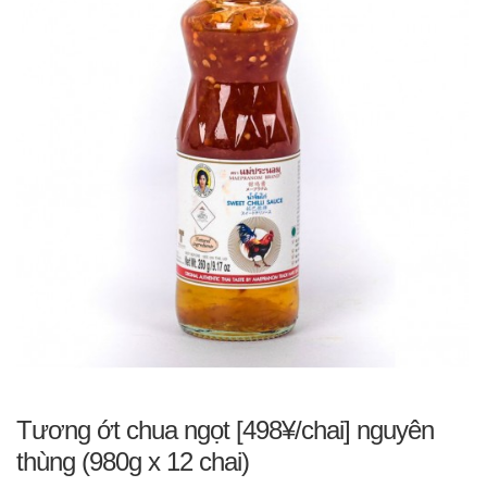
Tương ớt chua ngọt [498¥/chai] nguyên
thùng (980g x 12 chai)