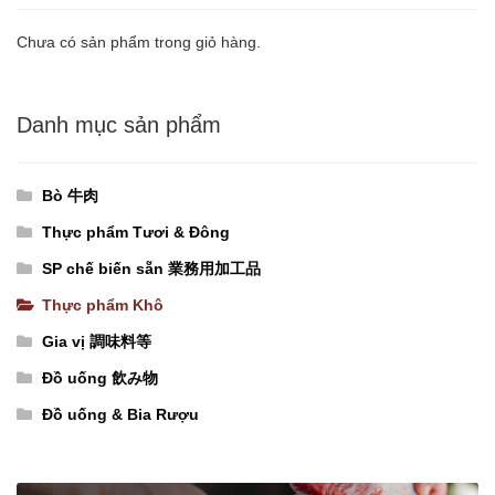
Ngư
Ký〔210¥/gói
NHỎ〔
〕
Chưa có sản phẩm trong giỏ hàng.
375¥/chai
nguyên
〕
thùng
Danh mục sản phẩm
nguyên
(400g
thùng
x
(500ml
24
Bò 牛肉
x
gói)
Thực phẩm Tươi & Đông
24
số
SP chế biến sẵn 業務用加工品
chai)
lượng
Thực phẩm Khô
số
lượng
Gia vị 調味料等
Đồ uống 飲み物
Đồ uống & Bia Rượu