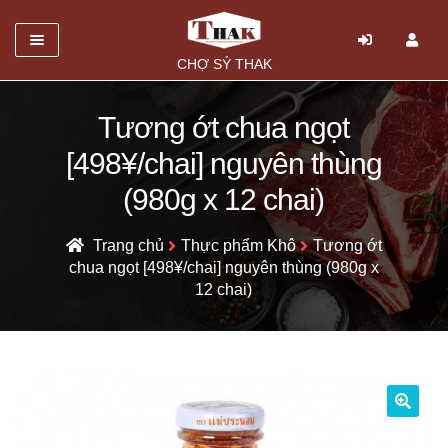
Danh mục
CHỢ SỶ THAK
TRANG CHỦ
Tương ớt chua ngọt
Mở
GIỚI THIỆU
[498¥/chai] nguyên thùng
rộng
SẢN PHẨM
(980g x 12 chai)
menu
con
HỎI ĐÁP
Trang chủ
Thực phẩm Khô
Tương ớt
chua ngọt [498¥/chai] nguyên thùng (980g x
LIÊN HỆ
12 chai)
🔍