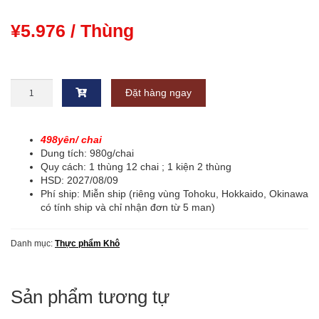
¥
5.976
/ Thùng
Tương
Đặt hàng ngay
ớt
chua
ngọt
[498¥/chai]
498yên/ chai
nguyên
Dung tích: 980g/chai
thùng
Quy cách: 1 thùng 12 chai ; 1 kiện 2 thùng
(980g
HSD: 2027/08/09
x
Phí ship: Miễn ship (riêng vùng Tohoku, Hokkaido, Okinawa
12
có tính ship và chỉ nhận đơn từ 5 man)
chai)
số
Danh mục:
Thực phẩm Khô
lượng
Sản phẩm tương tự