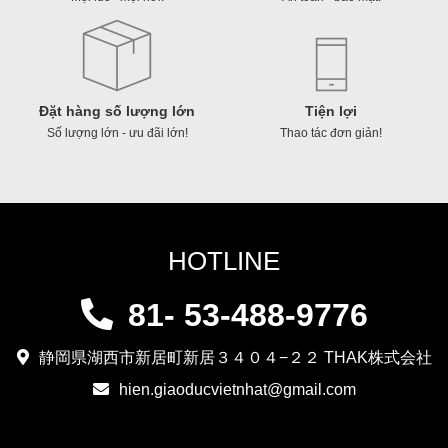
lượng
Đặt hàng số lượng lớn
Tiện lợi
Số lượng lớn - ưu đãi lớn!
Thao tác đơn giản!
HOTLINE
81- 53-488-9776
静岡県湖西市新居町新居３４０４−２２ THAK株式会社
hien.giaoducvietnhat@gmail.com