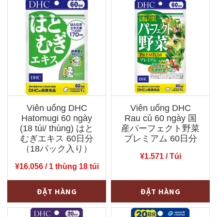
Viên uống DHC
Viên uống DHC
Hatomugi 60 ngày
Rau củ 60 ngày 国
(18 túi/ thùng) はと
産パーフェクト野菜
むぎエキス 60日分
プレミアム 60日分
（18パック入り）
¥
1.571
/ Túi
¥
16.056
/ 1 thùng 18 túi
Viên
Viên
-
+
-
+
ĐẶT HÀNG
ĐẶT HÀNG
uống
uống
DHC
DHC