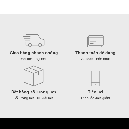
ク
số
入
lượng
り）
số
lượng
Giao hàng nhanh chóng
Thanh toán dễ dàng
Mọi lúc - mọi nơi!
An toàn - bảo mật!
Đặt hàng số lượng lớn
Tiện lợi
Số lượng lớn - ưu đãi lớn!
Thao tác đơn giản!