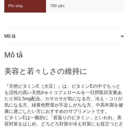
E［大
Phí ship
700 yên
豆］
20
日
分
（50
パ
Mô tả
ッ
ク
入
Mô tả
り）
số
lượng
美容と若々しさの維持に
『天然ビタミンE［大豆］』は、ビタミンEの中でもっと
も活性の高い天然d-α-トコフェロールを一日摂取目安量あ
たり301.5mg配合。カサカサが気になる方、冷え・コリが
気になる方、緑黄色野菜が不足しがちな方、中高年期を健
康に過ごしたい方におすすめのサプリメントです。
ビタミンEは一般的に「若返りのビタミン」といわれ、美
容対策をはじめ、どろどろ対策や冷え対策にも役立つとさ