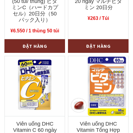
(50 túi/ thùng) ビタ
20 ngày マルチビタ
ミンC（ハードカプ
ミン 20日分
セル）20日分（50
¥
263
/ Túi
パック入り）
¥
6.550
/ 1 thùng 50 túi
Viên
Viên
-
+
-
+
ĐẶT HÀNG
ĐẶT HÀNG
uống
uống
DHC
DHC
Vitamin
Vitamin
C
Tổng
20
Hợp
ngày
20
(50
ngày
túi/
マ
thùng)
ル
Viên uống DHC
Viên uống DHC
ビ
チ
Vitamin C 60 ngày
Vitamin Tổng Hợp