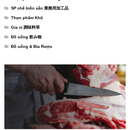
ク
タ
マ
SP chế biến sẵn 業務用加工品
入
ミ
ル
り）
Thực phẩm Khô
ン
チ
số
C（ハ
ビ
Gia vị 調味料等
lượng
ー
タ
Đồ uống 飲み物
ド
ミ
Đồ uống & Bia Rượu
カ
ン
プ
60
セ
日
ル）
分
60
（18
日
パ
分
ッ
（18
ク
パ
入
ッ
り）