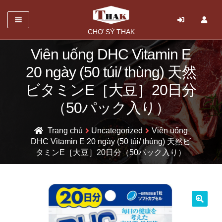
Danh mục
CHỢ SỶ THAK
TRANG CHỦ
Viên uống DHC Vitamin E
20 ngày (50 túi/ thùng) 天然
Mở
GIỚI THIỆU
rộng
ビタミンE［大豆］20日分
SẢN PHẨM
menu
（50パック入り）
con
HỎI ĐÁP
Trang chủ
Uncategorized
Viên uống
LIÊN HỆ
DHC Vitamin E 20 ngày (50 túi/ thùng) 天然ビ
タミンE［大豆］20日分（50パック入り）
🔍