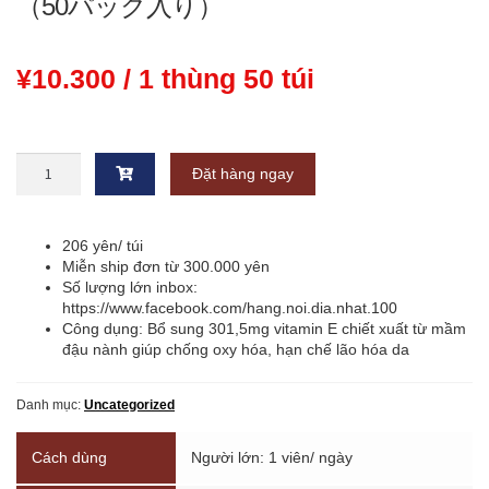
（50パック入り）
¥
10.300
/ 1 thùng 50 túi
Viên
Đặt hàng ngay
uống
DHC
Vitamin
E
206 yên/ túi
20
Miễn ship đơn từ 300.000 yên
ngày
Số lượng lớn inbox:
(50
https://www.facebook.com/hang.noi.dia.nhat.100
túi/
Công dụng: Bổ sung 301,5mg vitamin E chiết xuất từ mầm
thùng)
đậu nành giúp chống oxy hóa, hạn chế lão hóa da
天
然
Danh mục:
Uncategorized
ビ
タ
ミ
Cách dùng
Người lớn: 1 viên/ ngày
ン