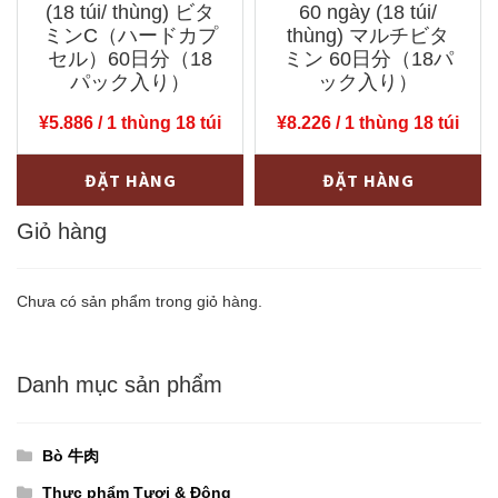
タ
ビ
(18 túi/ thùng) ビタ
60 ngày (18 túi/
ミ
ミンC（ハードカプ
タ
thùng) マルチビタ
セル）60日分（18
ミン 60日分（18パ
ン
ミ
パック入り）
ック入り）
C（ハ
ン
¥
5.886
/ 1 thùng 18 túi
¥
8.226
/ 1 thùng 18 túi
ー
20
ド
日
Viên
Viên
-
+
-
+
ĐẶT HÀNG
ĐẶT HÀNG
カ
分
uống
uống
プ
số
DHC
Giỏ hàng
DHC
セ
lượng
Vitamin
Vitamin
ル）
C
Tổng
Chưa có sản phẩm trong giỏ hàng.
20
60
Hợp
日
ngày
60
分
Danh mục sản phẩm
(18
ngày
（50
túi/
(18
パ
thùng)
túi/
Bò 牛肉
ッ
ビ
thùng)
Thực phẩm Tươi & Đông