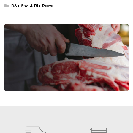
ッ
ッ
Đồ uống & Bia Rượu
ク
ク
入
入
り）
り）
số
số
lượng
lượng