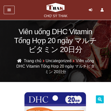
Danh mục
CHỢ SỶ THAK
TRANG CHỦ
Viên uống DHC Vitamin
Mở
GIỚI THIỆU
Tổng Hợp 20 ngày マルチ
rộng
SẢN PHẨM
ビタミン 20日分
menu
con
HỎI ĐÁP
Trang chủ
Uncategorized
Viên uống
DHC Vitamin Tổng Hợp 20 ngày マルチビタ
LIÊN HỆ
ミン 20日分
🔍