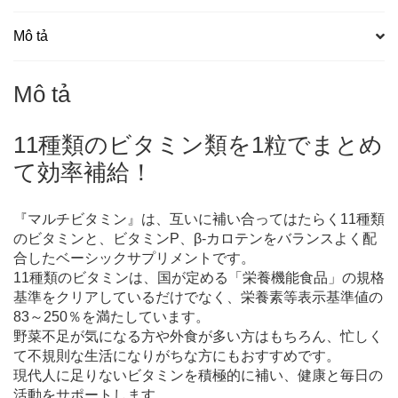
số
lượng
Mô tả
Mô tả
11種類のビタミン類を1粒でまとめ
て効率補給！
『マルチビタミン』は、互いに補い合ってはたらく11種類
のビタミンと、ビタミンP、β-カロテンをバランスよく配
合したベーシックサプリメントです。
11種類のビタミンは、国が定める「栄養機能食品」の規格
基準をクリアしているだけでなく、栄養素等表示基準値の
83～250％を満たしています。
野菜不足が気になる方や外食が多い方はもちろん、忙しく
て不規則な生活になりがちな方にもおすすめです。
現代人に足りないビタミンを積極的に補い、健康と毎日の
活動をサポートします。