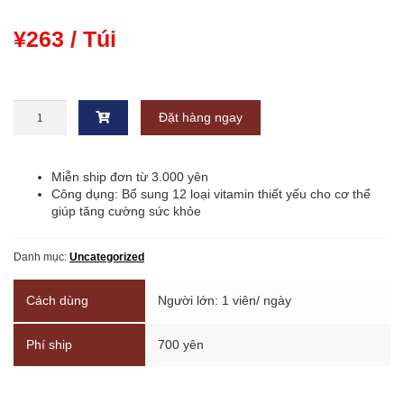
¥
263
/ Túi
Viên
Đặt hàng ngay
uống
DHC
Vitamin
Tổng
Miễn ship đơn từ 3.000 yên
Hợp
Công dụng: Bổ sung 12 loại vitamin thiết yếu cho cơ thể
20
giúp tăng cường sức khỏe
ngày
マ
Danh mục:
Uncategorized
ル
チ
ビ
Cách dùng
Người lớn: 1 viên/ ngày
タ
ミ
Phí ship
700 yên
ン
20
日
分