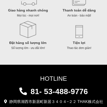
Giao hàng nhanh chóng
Thanh toán dễ dàng
Mọi lúc - mọi nơi!
An toàn - bảo mật!
Đặt hàng số lượng lớn
Tiện lợi
Số lượng lớn - ưu đãi lớn!
Thao tác đơn giản!
HOTLINE
81- 53-488-9776
静岡県湖西市新居町新居３４０４−２２ THAK株式会社