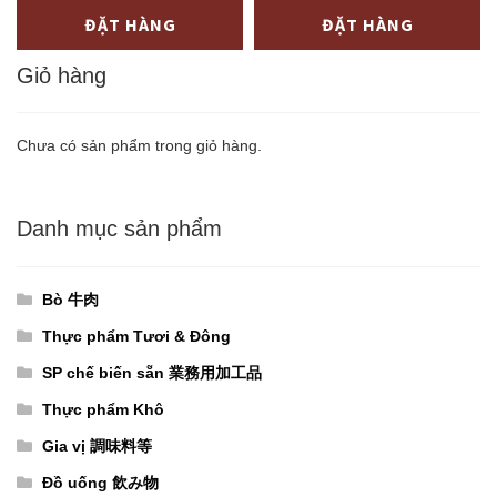
Viên
Viên
-
+
-
+
ĐẶT HÀNG
ĐẶT HÀNG
セ
日
uống
uống
ル）
分
DHC
Giỏ hàng
DHC
60
số
Kẽm
Kẽm
日
lượng
60
20
Chưa có sản phẩm trong giỏ hàng.
分
ngày
ngày
số
(18
(50
lượng
Danh mục sản phẩm
túi/
túi/
thùng)
thùng)
亜
亜
Bò 牛肉
鉛
鉛
Thực phẩm Tươi & Đông
60
20
SP chế biến sẵn 業務用加工品
日
日
Thực phẩm Khô
分
分
（18
（50
Gia vị 調味料等
パ
パ
Đồ uống 飲み物