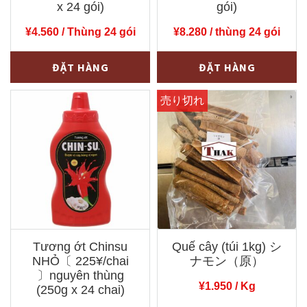
x 24 gói)
gói)
¥
4.560
/ Thùng 24 gói
¥
8.280
/ thùng 24 gói
Bột
Bột
-
+
-
+
ĐẶT HÀNG
ĐẶT HÀNG
bánh
nếp
xèo
Tài
Tài
Ký〔
Ký〔
345¥/gói
190¥/gói
〕
〕
nguyên
nguyên
thùng
thùng
(400g
(400g
x
Tương ớt Chinsu
Quế cây (túi 1kg) シ
x
24
NHỎ〔 225¥/chai
ナモン（原）
24
gói)
〕nguyên thùng
¥
1.950
/ Kg
gói)
(250g x 24 chai)
số