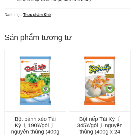
12
chai)
Danh mục:
Thực phẩm Khô
số
lượng
Sản phẩm tương tự
Bột bánh xèo Tài
Bột nếp Tài Ký〔
Ký〔 190¥/gói 〕
345¥/gói 〕nguyên
nguyên thùng (400g
thùng (400g x 24