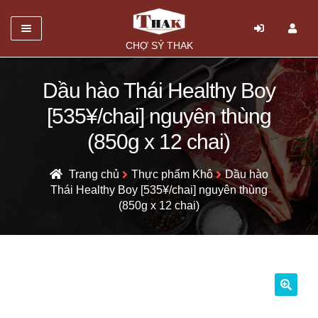
Danh mục
CHỢ SỶ THAK
TRANG CHỦ
Dầu hào Thái Healthy Boy
Mở
GIỚI THIỆU
[535¥/chai] nguyên thùng
rộng
SẢN PHẨM
(850g x 12 chai)
menu
con
HỎI ĐÁP
Trang chủ
Thực phẩm Khô
Dầu hào
Thái Healthy Boy [535¥/chai] nguyên thùng
LIÊN HỆ
(850g x 12 chai)
🔍