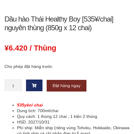
Dầu hào Thái Healthy Boy [535¥/chai]
nguyên thùng (850g x 12 chai)
¥
6.420
/ Thùng
Cho phép đặt hàng trước
Dầu
Đặt hàng ngay
hào
Thái
Healthy
Boy
535yên/ chai
[535¥/chai]
Dung tích: 700ml/chai
nguyên
Quy cách: 1 thùng 12 chai ; 1 kiện 2 thùng
thùng
HSD: 2027/10/31
(850g
Phí ship: Miễn ship (riêng vùng Tohoku, Hokkaido, Okinawa
x
có tính ship và chỉ nhận đơn từ 5 man)