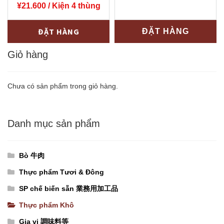
số
lượng
¥
21.600
/ Kiện 4 thùng
lượng
Tương
-
+
ĐẶT HÀNG
ĐẶT HÀNG
ớt
Chinsu
Giỏ hàng
NHỎ〔
225¥/chai
Chưa có sản phẩm trong giỏ hàng.
〕
nguyên
Danh mục sản phẩm
thùng
(250g
x
Bò 牛肉
24
Thực phẩm Tươi & Đông
chai)
SP chế biến sẵn 業務用加工品
số
Thực phẩm Khô
lượng
Gia vị 調味料等