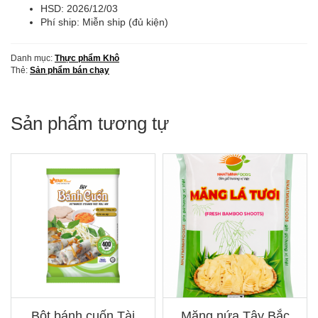
gói)
HSD:
2026/12/03
số
Phí ship: Miễn ship (đủ kiện)
lượng
Danh mục:
Thực phẩm Khô
Thẻ:
Sản phẩm bán chạy
Sản phẩm tương tự
Bột bánh cuốn Tài
Măng nứa Tây Bắc