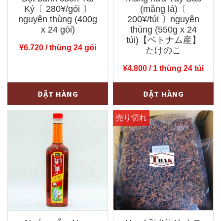
Ký〔 280¥/gói 〕
(măng lá)〔
nguyên thùng (400g
200¥/túi 〕nguyên
x 24 gói)
thùng (550g x 24
túi)【ベトナム産】
¥
6.720
/ thùng 24 gói
たけのこ
¥
4.800
/ 1 thùng 24 túi
Bột
Măng
-
+
-
+
ĐẶT HÀNG
ĐẶT HÀNG
bánh
nứa
cuốn
Tây
Tài
Bắc
Ký〔
(măng
280¥/gói
lá)
〕
〔
nguyên
200¥/túi
thùng
〕
(400g
nguyên