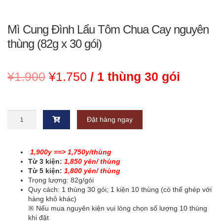
Mì Cung Đình Lẩu Tôm Chua Cay nguyên
thùng (82g x 30 gói)
Giá
Giá
¥
1.900
¥
1.750
/ 1 thùng 30 gói
gốc
hiện
là:
tại
Mì
Đặt hàng ngay
Cung
¥1.900.
là:
Đình
Lẩu
¥1.750.
Tôm
1,900y ==> 1,750y/thùng
Chua
Từ 3 kiện:
1,850
yên/ thùng
Cay
Từ 5 kiện:
1,800
yên/ thùng
nguyên
Trọng lượng: 82g/gói
thùng
Quy cách: 1 thùng 30 gói; 1 kiện 10 thùng (có thể ghép với
(82g
hàng khô khác)
x
※ Nếu mua nguyên kiện vui lòng chọn số lượng 10 thùng
30
khi đặt