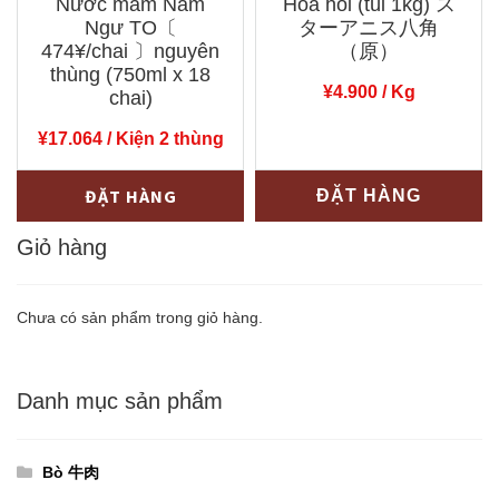
Nước mắm Nam
Hoa hồi (túi 1kg) ス
x
thùng
Ngư TO〔
ターアニス八角
24
(550g
474¥/chai 〕nguyên
（原）
gói)
thùng (750ml x 18
x
¥
4.900
/ Kg
chai)
số
24
lượng
túi)
¥
17.064
/ Kiện 2 thùng
【ベ
Nước
-
+
ĐẶT HÀNG
ĐẶT HÀNG
ト
mắm
ナ
Nam
Giỏ hàng
ム
Ngư
産】
TO〔
Chưa có sản phẩm trong giỏ hàng.
た
474¥/chai
け
〕
の
Danh mục sản phẩm
nguyên
こ
thùng
số
(750ml
Bò 牛肉
lượng
x