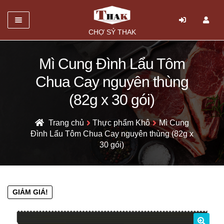
Danh mục
CHỢ SỶ THAK
TRANG CHỦ
Mì Cung Đình Lẩu Tôm
Mở
GIỚI THIỆU
Chua Cay nguyên thùng
rộng
SẢN PHẨM
(82g x 30 gói)
menu
con
HỎI ĐÁP
Trang chủ
Thực phẩm Khô
Mì Cung
Đình Lẩu Tôm Chua Cay nguyên thùng (82g x
LIÊN HỆ
30 gói)
GIẢM GIÁ!