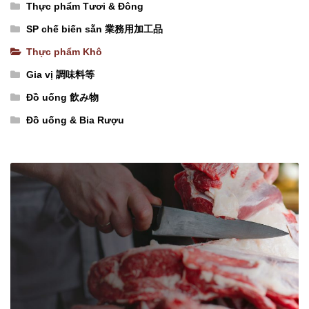
Thực phẩm Tươi & Đông
18
SP chế biến sẵn 業務用加工品
chai)
Thực phẩm Khô
số
lượng
Gia vị 調味料等
Đồ uống 飲み物
Đồ uống & Bia Rượu